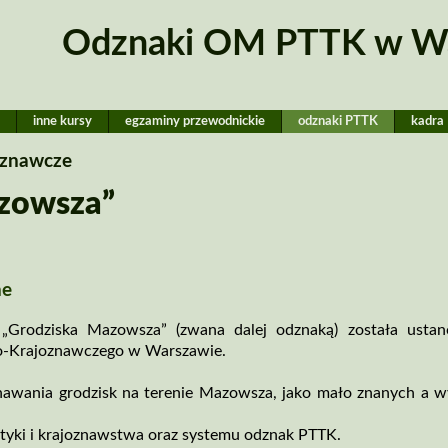
Odznaki OM PTTK w W
T
inne kursy
egzaminy przewodnickie
odznaki PTTK
kadra
oznawcze
zowsza”
ne
Grodziska Mazowsza” (zwana dalej odznaką) została ustan
o­‑Krajoznawczego w Warszawie.
nawania grodzisk na terenie Mazowsza, jako mało znanych a w
styki i krajoznawstwa oraz systemu odznak PTTK.