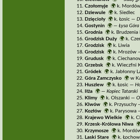
Czołomyje
🌍
k. Mordó
Dziewule
🌍
k. Siedlec
Dzięcioły
🌍
k. Łosic —
D
Gostynin
🌍
—
Łysa Góra
Grodnia
🌍
k. Brudzenia
Grodzisk Duży
🌍
k. Cze
Grodzisk
🌍
k. Liwia
Grodzisk
🌍
k. Mrozów
Grudusk
🌍
k. Ciechan
Grzebsk
🌍
k. Wieczfni 
Gródek
🌍
k. Jabłonny L
Góra Zamczysko
🌍
w K
Huszlew
🌍
k. Łosic —
Ho
Iłża
🌍
—
Kopiec Tatarski
Klimy
🌍
k. Olszanki —
O
Klwów
🌍
k. Przysuchy
Kozłów
🌍
k. Parysowa
Krajewo Wielkie
🌍
k. C
Krzesk­‑Królowa Niwa

Krzymosze
🌍
k. Mordó
Laski Stare
🌍
k. Łochow