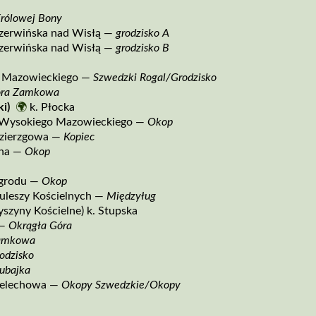
rólowej Bony
zerwińska nad Wisłą —
grodzisko A
zerwińska nad Wisłą —
grodzisko B
 Mazowieckiego —
Szwedzki Rogal/Grodzisko
ra Zamkowa
i)
🌍
k. Płocka
 Wysokiego Mazowieckiego —
Okop
zierzgowa —
Kopiec
lna —
Okop
grodu —
Okop
uleszy Kościelnych —
Międzyług
szyny Kościelne) k. Stupska
 —
Okrągła Góra
amkowa
odzisko
ubajka
 Żelechowa —
Okopy Szwedzkie/Okopy