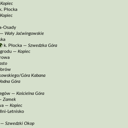
—
Kopiec
k. Płocka
—
Kopiec
a­‑Osady
i —
Wały Jaćwingowskie
ska
🌍
k. Płocka —
Szwedzka Góra
ogrodu —
Kopiec
erowa
asto
ebrów
kowskiego/Góra Kabana
odna Góra
rzegów —
Kościelna Góra
 —
Zamek
ewa —
Kopiec
lni­‑Letnisko
a —
Szwedzki Okop