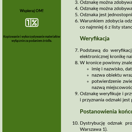
Odznakę można zdobywać 
Odznakę można zdobywać 
Wspieraj OM!
Odznaka jest jednostopn
Warunkiem zdobycia odzna
co najmniej 6 z listy sta
Kopiowanie i wykorzystywanie materiałów
Weryfikacja
wyłącznie za podaniem źródła.
Podstawą do weryfikacj
elektronicznej kronikę na
W kronice powinny znaleź
imię i nazwisko, d
nazwa obiektu wraz
potwierdzenie zwied
nazwą miejscowości
Odznakę weryfikuje i pr
i przyznania odznaki jes
Postanowienia koń
Dystrybucję odznak pr
Warszawa 1).