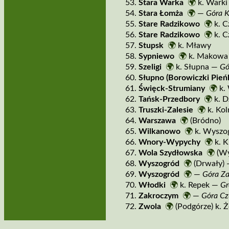
Stara Warka
🌍
k. Warki
Stara Łomża
🌍
—
Góra K
Stare Radzikowo
🌍
k. C
Stare Radzikowo
🌍
k. C
Stupsk
🌍
k. Mławy
Sypniewo
🌍
k. Makowa
Szeligi
🌍
k. Słupna —
Gó
Słupno (Borowiczki Pieńk
Święck­‑Strumiany
🌍
k.
Tańsk­‑Przedbory
🌍
k. D
Truszki­‑Zalesie
🌍
k. Ko
Warszawa
🌍
(Bródno)
Wilkanowo
🌍
k. Wyszo
Wnory­‑Wypychy
🌍
k. K
Wola Szydłowska
🌍
(Wy
Wyszogród
🌍
(Drwały)
Wyszogród
🌍
—
Góra Z
Włodki
🌍
k. Repek —
Gr
Zakroczym
🌍
—
Góra Cz
Zwola
🌍
(Podgórze) k.