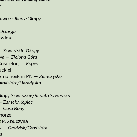
w
awne Okopy/Okopy
 Dużego
rwina
 —
Szwedzkie Okopy
owa —
Zielona Góra
Kościelnej —
Kopiec
ackiej
ampinoskim PN —
Zamczysko
rodzisko/Horodysko
kopy Szwedzkie/Reduta Szwedzka
 —
Zamek/Kopiec
 —
Góra Bony
horzeli

k. Zbuczyna
w —
Grodzisk/Grodzisko
a