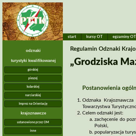
start
kursy OT
egzaminy O
Regulamin Odznaki Kraj
odznaki
„Grodziska Ma
turystyki kwalifikowanej
górskiej
pieszej
Postanowienia ogól
kolarskiej
narciarskiej
Odznaka Krajoznawcza „
Imprez na Orientację
Towarzystwa Turystyczn
Celem odznaki jest:
krajoznawcze
zachęcenie do poz
ustanowione przez OM
Polski,
inne
popularyzacja tury