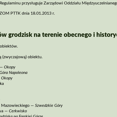
go Regulaminu przysługuje Zarządowi Oddziału Międzyuczelnian
 ZOM PTTK dnia 18.01.2013 r.
adów grodzisk na terenie obecnego i hist
 obiektów.
 (zwyczajową) obiektu.
 —
Okopy
Góra Napoleona
—
Okopy
cka
k
a Mazowieckiego —
Szwedzkie Góry
owa —
Cerkwisko
rodziska na Farskiej Górze