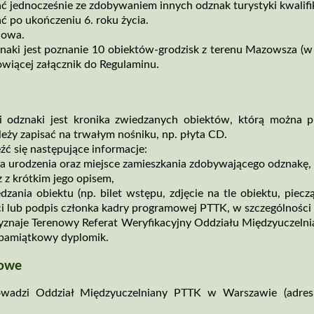
jednocześnie ze zdobywaniem innych odznak turystyki kwalifi
po ukończeniu 6. roku życia.
iowa.
ki jest poznanie 10 obiektów­‑grodzisk z terenu Mazowsza (w 
nowiącej załącznik do Regulaminu.
i odznaki jest kronika zwiedzanych obiektów, którą można
leży zapisać na trwałym nośniku, np. płyta CD.
ć się następujące informacje:
ata urodzenia oraz miejsce zamieszkania zdobywającego odznakę,
 z krótkim jego opisem,
zania obiektu (np. bilet wstępu, zdjęcie na tle obiektu, pieczą
 lub podpis członka kadry programowej PTTK, w szczególności
zyznaje Terenowy Referat Weryfikacyjny Oddziału Międzyuczel
t pamiątkowy dyplomik.
cowe
owadzi Oddział Międzyuczelniany PTTK w Warszawie (adres 