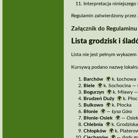
Interpretacja niniejsze
Regulamin zatwierdzony przez
Załącznik do Regulaminu
Lista grodzisk i śl
Lista nie jest pełnym wykazem
Kursywą podano nazwę lokalną
Barchów
🌍
k. Łochowa
Biele
🌍
k. Sochocina —
Bogurzyn
🌍
k. Mławy 
Brudzeń Duży
🌍
k. Pło
Bulkowo
🌍
k. Płocka
Błonie
🌍
—
Łysa Góra
Błonie­‑Osiek
🌍
—
Osie
Chlebnia
🌍
k. Grodzisk
Chłopków
🌍
k. Plater
Ciechanów
🌍
—
ślady g