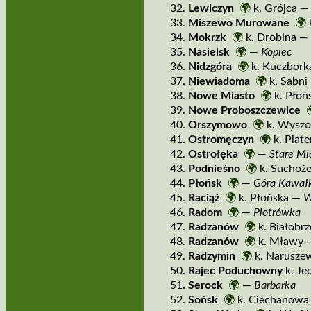
Lewiczyn
🌍
k. Grójca 
Miszewo Murowane
🌍
Mokrzk
🌍
k. Drobina 
Nasielsk
🌍
—
Kopiec
Nidzgóra
🌍
k. Kuczbork
Niewiadoma
🌍
k. Sabn
Nowe Miasto
🌍
k. Płoń
Nowe Proboszczewice
Orszymowo
🌍
k. Wysz
Ostromęczyn
🌍
k. Plat
Ostrołęka
🌍
—
Stare Mi
Podnieśno
🌍
k. Suchoż
Płońsk
🌍
—
Góra Kawał
Raciąż
🌍
k. Płońska —
W
Radom
🌍
—
Piotrówka
Radzanów
🌍
k. Białob
Radzanów
🌍
k. Mławy
Radzymin
🌍
k. Narusz
Rajec Poduchowny
k. Jed
Serock
🌍
—
Barbarka
Sońsk
🌍
k. Ciechanow