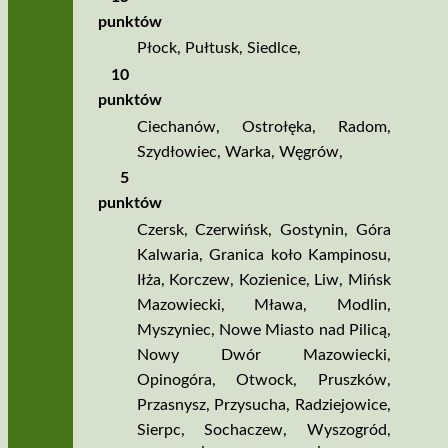
punktów
Płock
,
Pułtusk
,
Siedlce
,
10
punktów
Ciechanów
,
Ostrołęka
,
Radom
,
Szydłowiec
,
Warka
,
Węgrów
,
5
punktów
Czersk
,
Czerwińsk
,
Gostynin
,
Góra
Kalwaria
,
Granica koło Kampinosu
,
Iłża
,
Korczew
,
Kozienice
,
Liw
,
Mińsk
Mazowiecki
,
Mława
,
Modlin
,
Myszyniec
,
Nowe Miasto nad Pilicą
,
Nowy Dwór Mazowiecki
,
Opinogóra
,
Otwock
,
Pruszków
,
Przasnysz
,
Przysucha
,
Radziejowice
,
Sierpc
,
Sochaczew
,
Wyszogród
,