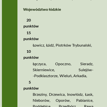
Województwo łódzkie
20
punktów
15
punktów
Łowicz
,
Łódź
,
Piotrków Trybunalski
,
10
punktów
Łęczyca
,
Opoczno
,
Sieradz
,
Skierniewice
,
Sulejów­
‑Podklasztorze
,
Wieluń
,
Arkadia
,
5
punktów
Brzeziny
,
Drzewica
,
Inowłódz
,
Łask
,
Nieborów
,
Oporów
,
Pabianice
,
Poddębice
,
Przedbórz
,
Rawa