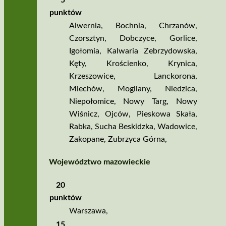
punktów
Alwernia
,
Bochnia
,
Chrzanów
,
Czorsztyn
,
Dobczyce
,
Gorlice
,
Igołomia
,
Kalwaria Zebrzydowska
,
Kęty
,
Krościenko
,
Krynica
,
Krzeszowice
,
Lanckorona
,
Miechów
,
Mogilany
,
Niedzica
,
Niepołomice
,
Nowy Targ
,
Nowy
Wiśnicz
,
Ojców
,
Pieskowa Skała
,
Rabka
,
Sucha Beskidzka
,
Wadowice
,
Zakopane
,
Zubrzyca Górna
,
Województwo mazowieckie
20
punktów
Warszawa
,
15