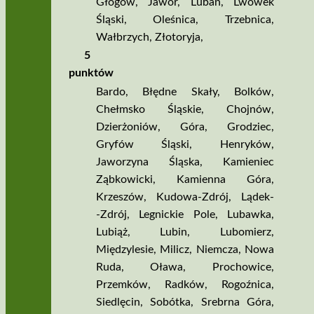
Głogów
,
Jawor
,
Lubań
,
Lwówek
Śląski
,
Oleśnica
,
Trzebnica
,
Wałbrzych
,
Złotoryja
,
5
punktów
Bardo
,
Błędne Skały
,
Bolków
,
Chełmsko Śląskie
,
Chojnów
,
Dzierżoniów
,
Góra
,
Grodziec
,
Gryfów Śląski
,
Henryków
,
Jaworzyna Śląska
,
Kamieniec
Ząbkowicki
,
Kamienna Góra
,
Krzeszów
,
Kudowa­‑Zdrój
,
Lądek­
‑Zdrój
,
Legnickie Pole
,
Lubawka
,
Lubiąż
,
Lubin
,
Lubomierz
,
Międzylesie
,
Milicz
,
Niemcza
,
Nowa
Ruda
,
Oława
,
Prochowice
,
Przemków
,
Radków
,
Rogoźnica
,
Siedlęcin
,
Sobótka
,
Srebrna Góra
,