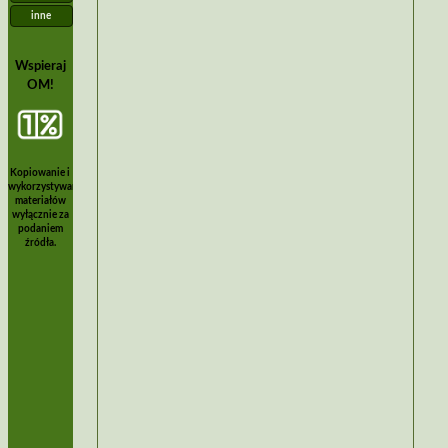
inne
Wspieraj
OM!
Kopiowanie i
wykorzystywanie
materiałów
wyłącznie za
podaniem
źródła.