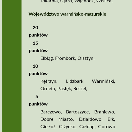
Tokarnia
,
Ujazd
,
Wąchock
,
Wiślica
,
Województwo warmińsko­‑mazurskie
20
punktów
15
punktów
Elbląg
,
Frombork
,
Olsztyn
,
10
punktów
Kętrzyn
,
Lidzbark Warmiński
,
Orneta
,
Pasłęk
,
Reszel
,
5
punktów
Barczewo
,
Bartoszyce
,
Braniewo
,
Dobre Miasto
,
Działdowo
,
Ełk
,
Gierłoż
,
Giżycko
,
Gołdap
,
Górowo