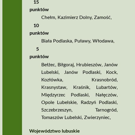
15
punktów
Chełm
,
Kazimierz Dolny
,
Zamość
,
10
punktów
Biała Podlaska
,
Puławy
,
Włodawa
,
5
punktów
Bełżec
,
Biłgoraj
,
Hrubieszów
,
Janów
Lubelski
,
Janów Podlaski
,
Kock
,
Kozłówka
,
Krasnobród
,
Krasnystaw
,
Kraśnik
,
Lubartów
,
Międzyrzec Podlaski
,
Nałęczów
,
Opole Lubelskie
,
Radzyń Podlaski
,
Szczebrzeszyn
,
Tarnogród
,
Tomaszów Lubelski
,
Zwierzyniec
,
Województwo lubuskie