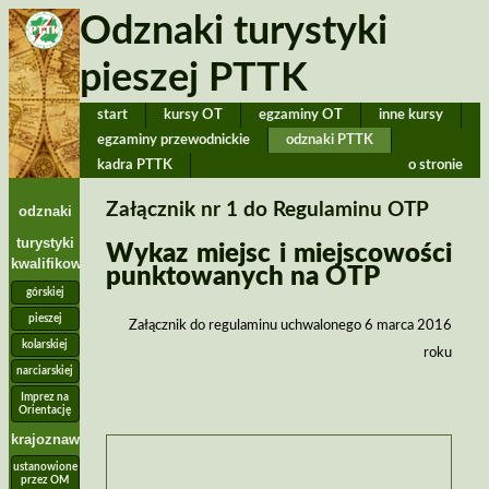
Odznaki turystyki
pieszej PTTK
start
kursy OT
egzaminy OT
inne kursy
egzaminy przewodnickie
odznaki PTTK
kadra PTTK
o stronie
Załącznik nr 1 do Regulaminu OTP
odznaki
turystyki
Wykaz miejsc i miejscowości
kwalifikowanej
punktowanych na OTP
górskiej
pieszej
Załącznik do regulaminu uchwalonego 6 marca 2016
kolarskiej
roku
narciarskiej
Imprez na
Orientację
krajoznawcze
ustanowione
przez OM