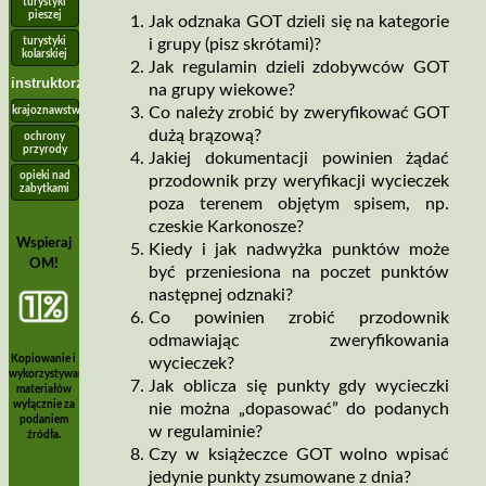
turystyki
pieszej
Jak odznaka GOT dzieli się na kategorie
turystyki
i grupy (pisz skrótami)?
kolarskiej
Jak regulamin dzieli zdobywców GOT
instruktorzy
na grupy wiekowe?
Co należy zrobić by zweryfikować GOT
krajoznawstwa
dużą brązową?
ochrony
przyrody
Jakiej dokumentacji powinien żądać
opieki nad
przodownik przy weryfikacji wycieczek
zabytkami
poza terenem objętym spisem, np.
czeskie Karkonosze?
Wspieraj
Kiedy i jak nadwyżka punktów może
OM!
być przeniesiona na poczet punktów
następnej odznaki?
Co powinien zrobić przodownik
odmawiając zweryfikowania
Kopiowanie i
wycieczek?
wykorzystywanie
Jak oblicza się punkty gdy wycieczki
materiałów
wyłącznie za
nie można „dopasować” do podanych
podaniem
w regulaminie?
źródła.
Czy w książeczce GOT wolno wpisać
jedynie punkty zsumowane z dnia?