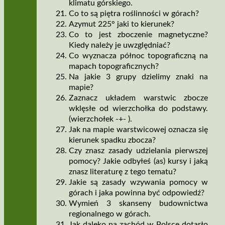
klimatu górskiego.
Co to są piętra roślinności w górach?
Azymut 225° jaki to kierunek?
Co to jest zboczenie magnetyczne?
Kiedy należy je uwzględniać?
Co wyznacza północ topograficzną na
mapach topograficznych?
Na jakie 3 grupy dzielimy znaki na
mapie?
Zaznacz układem warstwic zbocze
wklęsłe od wierzchołka do podstawy.
(wierzchołek -+- ).
Jak na mapie warstwicowej oznacza się
kierunek spadku zbocza?
Czy znasz zasady udzielania pierwszej
pomocy? Jakie odbyłeś (as) kursy i jaką
znasz literaturę z tego tematu?
Jakie są zasady wzywania pomocy w
górach i jaka powinna być odpowiedź?
Wymień 3 skanseny budownictwa
regionalnego w górach.
Jak daleko na zachód w Polsce dotarło