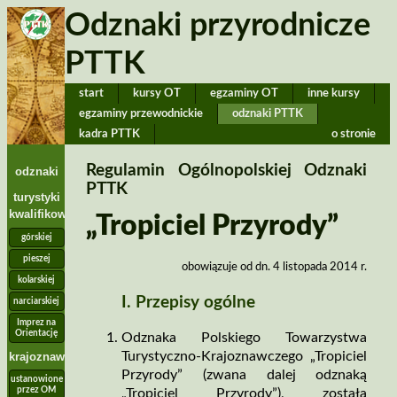
Odznaki przyrodnicze
PTTK
start
kursy OT
egzaminy OT
inne kursy
egzaminy przewodnickie
odznaki PTTK
kadra PTTK
o stronie
Regulamin Ogólnopolskiej Odznaki
odznaki
PTTK
turystyki
kwalifikowanej
„Tropiciel Przyrody”
górskiej
pieszej
obowiązuje od dn. 4 listopada 2014 r.
kolarskiej
I. Przepisy ogólne
narciarskiej
Imprez na
Orientację
Odznaka Polskiego Towarzystwa
Turystyczno­‑Krajoznawczego „Tropiciel
krajoznawcze
Przyrody” (zwana dalej odznaką
ustanowione
przez OM
„Tropiciel Przyrody”), została