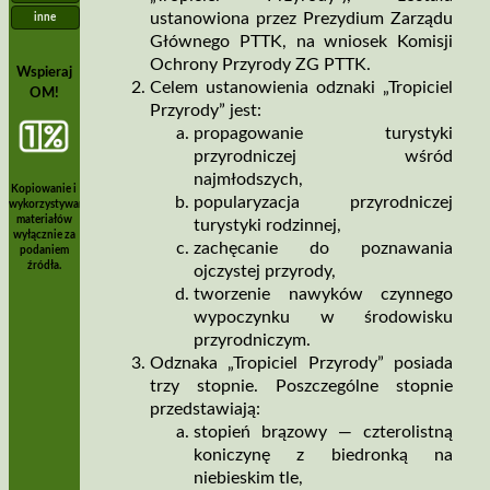
ustanowiona przez Prezydium Zarządu
inne
Głównego PTTK, na wniosek Komisji
Ochrony Przyrody ZG PTTK.
Wspieraj
Celem ustanowienia odznaki „Tropiciel
OM!
Przyrody” jest:
propagowanie turystyki
przyrodniczej wśród
najmłodszych,
Kopiowanie i
popularyzacja przyrodniczej
wykorzystywanie
materiałów
turystyki rodzinnej,
wyłącznie za
zachęcanie do poznawania
podaniem
źródła.
ojczystej przyrody,
tworzenie nawyków czynnego
wypoczynku w środowisku
przyrodniczym.
Odznaka „Tropiciel Przyrody” posiada
trzy stopnie. Poszczególne stopnie
przedstawiają:
stopień brązowy — czterolistną
koniczynę z biedronką na
niebieskim tle,