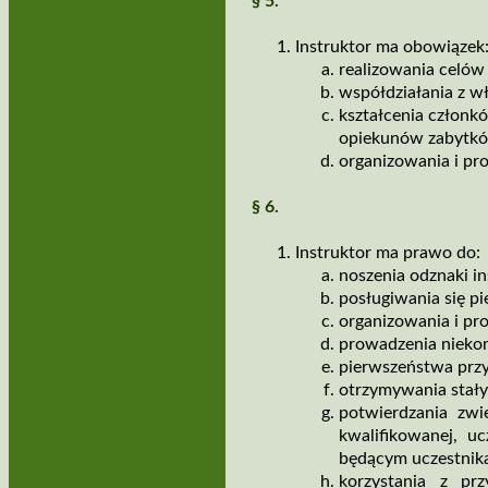
§ 5.
Instruktor ma obowiązek
realizowania celów 
współdziałania z w
kształcenia członk
opiekunów zabytkó
organizowania i pro
§ 6.
Instruktor ma prawo do:
noszenia odznaki in
posługiwania się pi
organizowania i pr
prowadzenia niekom
pierwszeństwa przy
otrzymywania stały
potwierdzania zwi
kwalifikowanej, u
będącym uczestnika
korzystania z pr