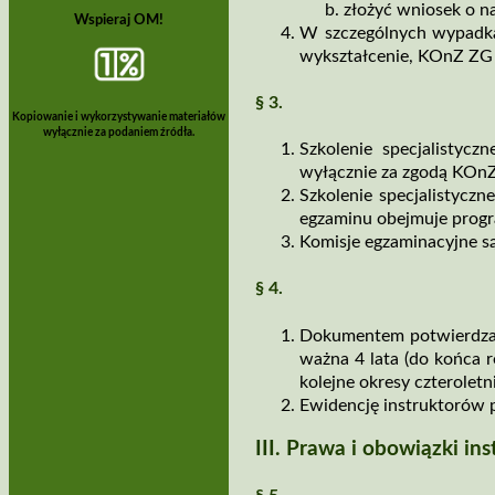
złożyć wniosek o n
Wspieraj OM!
W szczególnych wypadkac
wykształcenie, KOnZ ZG 
§ 3.
Kopiowanie i wykorzystywanie materiałów
wyłącznie za podaniem źródła.
Szkolenie specjalistyc
wyłącznie za zgodą KOn
Szkolenie specjalistycz
egzaminu obejmuje progra
Komisje egzaminacyjne 
§ 4.
Dokumentem potwierdzają
ważna 4 lata (do końca r
kolejne okresy czterolet
Ewidencję instruktorów
III. Prawa i obowiązki ins