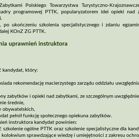
Zabytkami Polskiego Towarzystwa Turystyczno­‑Krajoznawcz
adry programowej PTTK, popularyzatorem idei opieki nad z
i.
a, po ukończeniu szkolenia specjalistycznego i zdaniu egzam
dalej KOnZ ZG PTTK.
ania uprawnień instruktora
 kandydat, który:
osiada rekomendację macierzystego zarządu oddziału uwzględnia
ny zabytków i opieki nad zabytkami, ze szczególnym uwzględni
ie średnie,
w obywatelskich,
ydat pełnił funkcję społecznego opiekuna zabytków.
ień instruktora kandydat powinien:
 szkolenie ogólne PTTK oraz szkolenie specjalistyczne dla k
 kolokwium sprawdzające wiedzę i umiejętności z zakresu ochron