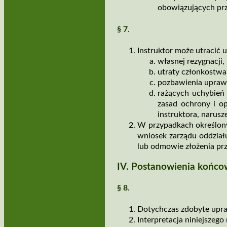
obowiązujących pr
§ 7.
Instruktor może utracić 
własnej rezygnacji,
utraty członkostw
pozbawienia upraw
rażących uchybień
zasad ochrony i op
instruktora, narusz
W przypadkach określon
wniosek zarządu oddziału
lub odmowie złożenia prz
IV. Postanowienia końc
§ 8.
Dotychczas zdobyte upra
Interpretacja niniejszeg