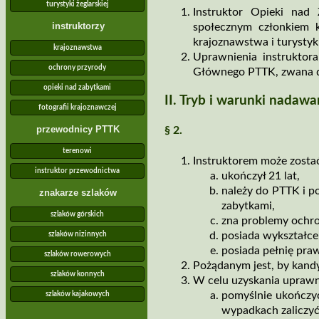
turystyki żeglarskiej
Instruktor Opieki nad 
instruktorzy
społecznym członkiem k
krajoznawstwa i turystyk
krajoznawstwa
Uprawnienia instruktor
ochrony przyrody
Głównego PTTK, zwana 
opieki nad zabytkami
II. Tryb i warunki nadaw
fotografii krajoznawczej
przewodnicy PTTK
§ 2.
terenowi
Instruktorem może zostać
instruktor przewodnictwa
ukończył 21 lat,
należy do PTTK i p
znakarze szlaków
zabytkami,
szlaków górskich
zna problemy ochro
posiada wykształcen
szlaków nizinnych
posiada pełnię pra
szlaków rowerowych
Pożądanym jest, by kand
szlaków konnych
W celu uzyskania uprawn
pomyślnie ukończyć
szlaków kajakowych
wypadkach zaliczyć