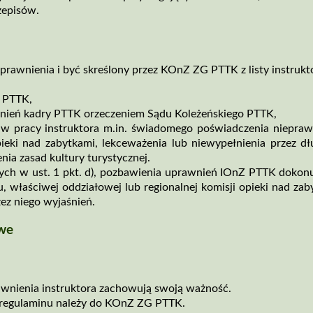
zepisów.
uprawnienia i być skreślony przez KOnZ ZG PTTK z listy instru
a PTTK,
nień kadry PTTK orzeczeniem Sądu Koleżeńskiego PTTK,
 w pracy instruktora m.in. świadomego poświadczenia niepra
ieki nad zabytkami, lekceważenia lub niewypełnienia przez d
enia zasad kultury turystycznej.
ych w ust. 1 pkt. d), pozbawienia uprawnień IOnZ PTTK doko
, właściwej oddziałowej lub regionalnej komisji opieki nad zab
ez niego wyjaśnień.
owe
wnienia instruktora zachowują swoją ważność.
o regulaminu należy do KOnZ ZG PTTK.