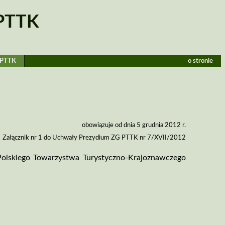
 PTTK
 PTTK
o stronie
obowiązuje od dnia 5 grudnia 2012 r.
Załącznik nr 1 do Uchwały Prezydium ZG PTTK nr 7/XVII/2012
Polskiego Towarzystwa Turystyczno­‑Krajoznawczego