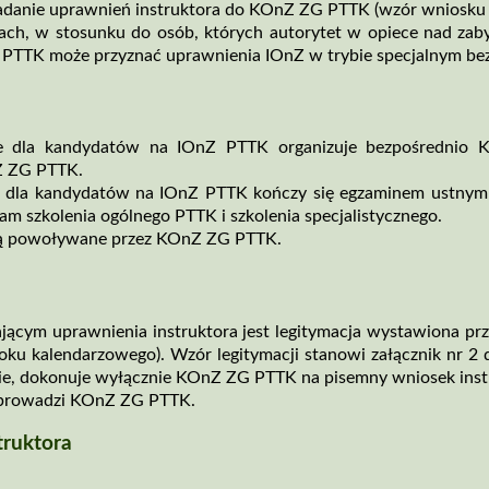
adanie uprawnień instruktora do KOnZ ZG PTTK (wzór wniosku s
h, w stosunku do osób, których autorytet w opiece nad zaby
PTTK może przyznać uprawnienia IOnZ w trybie specjalnym bez
zne dla kandydatów na IOnZ PTTK organizuje bezpośrednio
Z ZG PTTK.
ne dla kandydatów na IOnZ PTTK kończy się egzaminem ustnym
m szkolenia ogólnego PTTK i szkolenia specjalistycznego.
są powoływane przez KOnZ ZG PTTK.
cym uprawnienia instruktora jest legitymacja wystawiona pr
oku kalendarzowego). Wzór legitymacji stanowi załącznik nr 2 
nie, dokonuje wyłącznie KOnZ ZG PTTK na pisemny wniosek instr
 prowadzi KOnZ ZG PTTK.
truktora