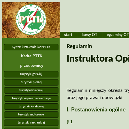
start
kursy OT
egzaminy O
Regulamin
System kształcenia kadr PTTK
Kadra PTTK
Instruktora O
przodownicy
turystyki górskiej
turystyki pieszej
Regulamin niniejszy określa 
turystyki kolarskiej
oraz jego prawa i obowiązki.
turystyki imprez na orientację
turystyki kajakowej
I. Postanowienia ogólne
turystyki motorowej
§ 1.
turystyki narciarskiej