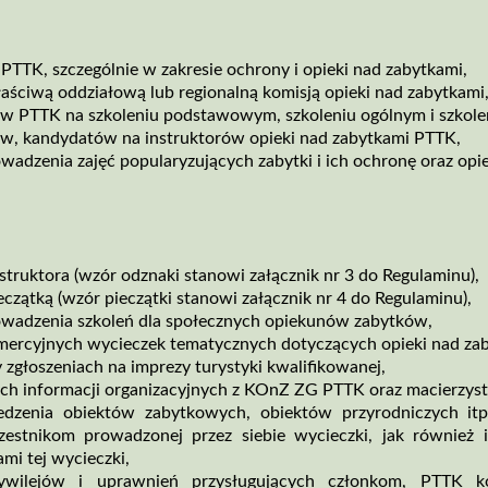
:
PTTK, szczególnie w zakresie ochrony i opieki nad zabytkami,
łaściwą oddziałową lub regionalną komisją opieki nad zabytkami
ów PTTK na szkoleniu podstawowym, szkoleniu ogólnym i szkole
w, kandydatów na instruktorów opieki nad zabytkami PTTK,
wadzenia zajęć popularyzujących zabytki i ich ochronę oraz opi
struktora (wzór odznaki stanowi załącznik nr 3 do Regulaminu),
eczątką (wzór pieczątki stanowi załącznik nr 4 do Regulaminu),
owadzenia szkoleń dla społecznych opiekunów zabytków,
ercyjnych wycieczek tematycznych dotyczących opieki nad zaby
 zgłoszeniach na imprezy turystyki kwalifikowanej,
ch informacji organizacyjnych z KOnZ ZG PTTK oraz macierzys
edzenia obiektów zabytkowych, obiektów przyrodniczych itp.
czestnikom prowadzonej przez siebie wycieczki, jak równie
mi tej wycieczki,
zywilejów i uprawnień przysługujących członkom, PTTK 